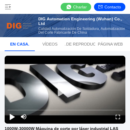
Charlar
Contacto
DIG Automation Engineering (Wuhan) Co.,
Ltd
Calidad Automatización De Soldadura, Automatización
Del Corte Fabricante De China
EN CASA.
VÍDEOS
LISTA DE REPRODUCCIÓN
PÁGINA WEB
1000W-30000W Máquina de corte por láser industrial LAS