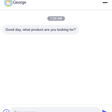
George
7:24 AM
Good day, what product are you looking for?
DIG, con más de diez años de conocimiento profundo de
la industria y la exploración incansable de los
procesos,ha proporcionado muchos productos y
soluciones excelentes para la soldadura de productos
como la energía nuclear, energía térmica, energía eólica,
hidroeléctrica, oleoducto y gasoductos en China.y
proporciona asistencia para la construcción energética y